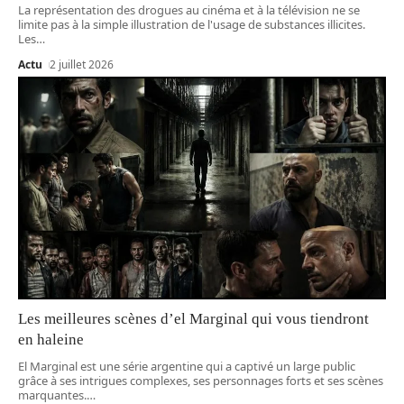
La représentation des drogues au cinéma et à la télévision ne se
limite pas à la simple illustration de l'usage de substances illicites.
Les
…
Actu
2 juillet 2026
Les meilleures scènes d’el Marginal qui vous tiendront
en haleine
El Marginal est une série argentine qui a captivé un large public
grâce à ses intrigues complexes, ses personnages forts et ses scènes
marquantes.
…