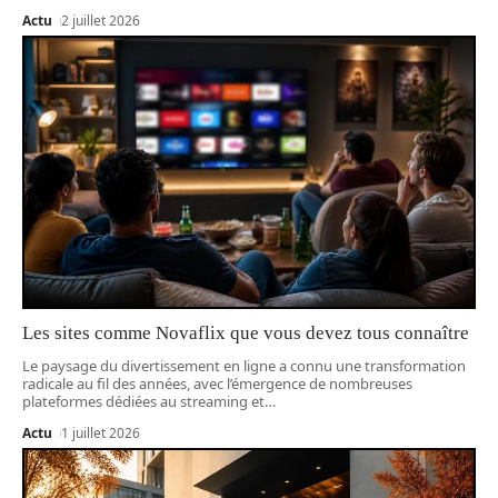
Actu
2 juillet 2026
Les sites comme Novaflix que vous devez tous connaître
Le paysage du divertissement en ligne a connu une transformation
radicale au fil des années, avec l’émergence de nombreuses
plateformes dédiées au streaming et
…
Actu
1 juillet 2026