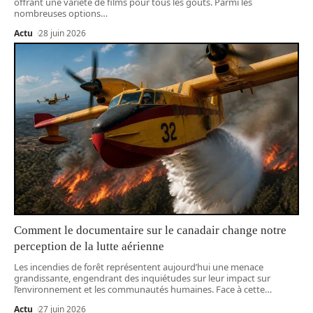
offrant une variété de films pour tous les goûts. Parmi les
nombreuses options
…
Actu
28 juin 2026
Comment le documentaire sur le canadair change notre
perception de la lutte aérienne
Les incendies de forêt représentent aujourd’hui une menace
grandissante, engendrant des inquiétudes sur leur impact sur
l’environnement et les communautés humaines. Face à cette
…
Actu
27 juin 2026