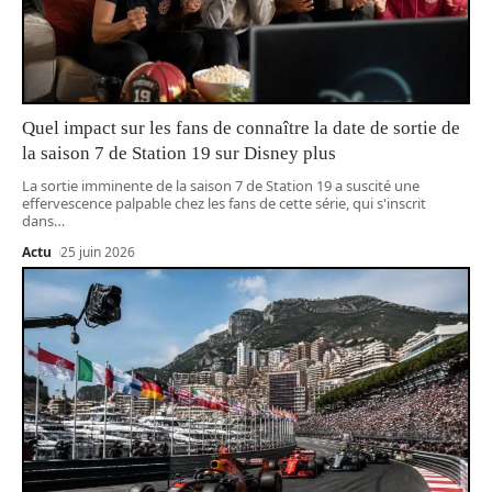
Quel impact sur les fans de connaître la date de sortie de
la saison 7 de Station 19 sur Disney plus
La sortie imminente de la saison 7 de Station 19 a suscité une
effervescence palpable chez les fans de cette série, qui s'inscrit
dans
…
Actu
25 juin 2026