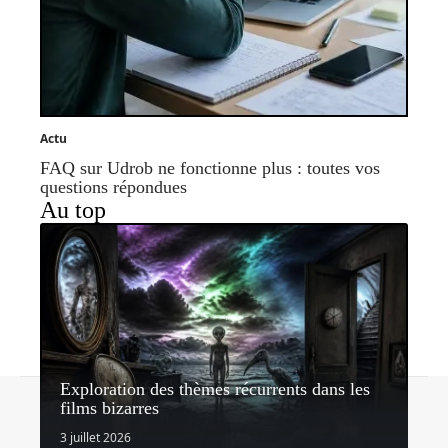
Actu
FAQ sur Udrob ne fonctionne plus : toutes vos
questions répondues
Au top
Exploration des thèmes récurrents dans les
Contact
Mentions légales
Sitemap
films bizarres
© 2026 | series-store.fr
3 juillet 2026