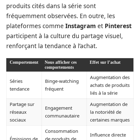
produits cités dans la série sont
fréquemment observées. En outre, les
plateformes comme
Instagram
et
Pinterest
participent à la culture du partage visuel,
renforçant la tendance à l’achat.
Comportement
Nous afficher ces
Effet sur l’achat
comportements
Augmentation des
Séries
Binge-watching
achats de produits
tendance
fréquent
liés à la série
Partage sur
Augmentation de
Engagement
réseaux
la notoriété de
communautaire
sociaux
certaines marques
Consommation
Influence directe
Émissions de
de produits de