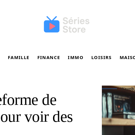
FAMILLE
FINANCE
IMMO
LOISIRS
MAIS
Wavob, 
eforme de
films ?
our voir des